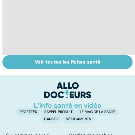
Voir toutes les fiches santé
Tout savoir sur
Tout savoir sur
To
les infections
les maux du froid
vi
pulmonaires
RECETTES
RAPPEL PRODUIT
LE MAG DE LA SANTÉ
CANCER
MÉDICAMENTS