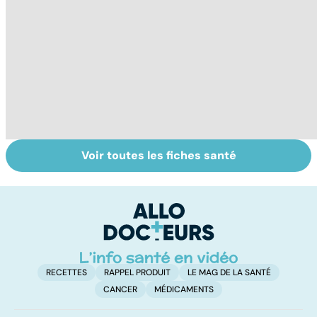
Voir toutes les fiches santé
Violences
Faire du sport à
D
sexuelles :
domicile, c'est
le
comment s'en
facile !
c
remettre ?
l
l
RECETTES
RAPPEL PRODUIT
LE MAG DE LA SANTÉ
CANCER
MÉDICAMENTS