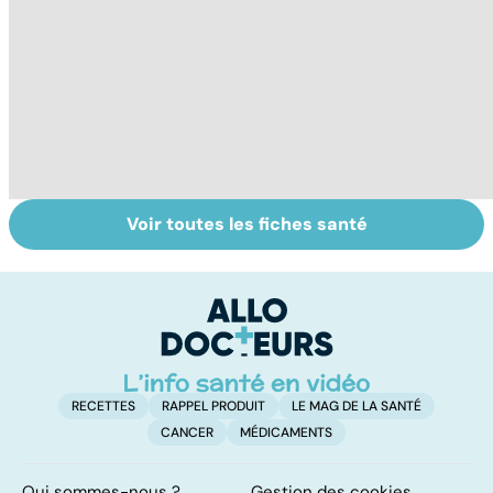
Voir toutes les fiches santé
Troubles de
Quand
Fa
l'érection :
l'amputation
do
gardez la tête
s'impose...
fa
haute
RECETTES
RAPPEL PRODUIT
LE MAG DE LA SANTÉ
CANCER
MÉDICAMENTS
Qui sommes-nous ?
Gestion des cookies