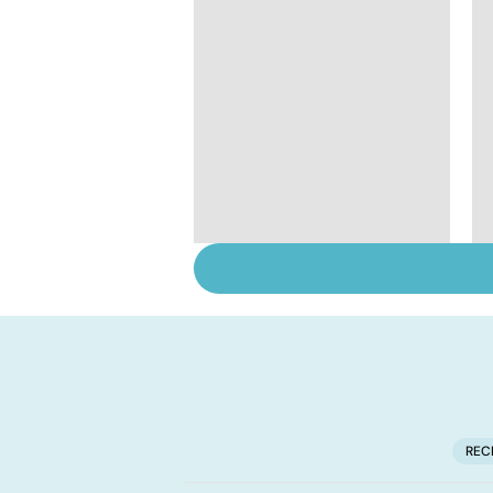
Faire du sport à
domicile, c'est facile !
REC