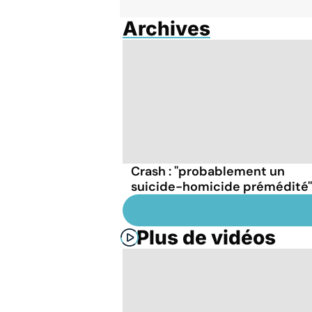
Archives
Crash : ''probablement un
suicide-homicide prémédité''
Plus de vidéos