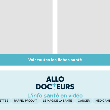
Voir toutes les fiches santé
Don de gamètes : le
Médecine de
pour et le contre
proximité : quel
d'une levée de
avenir ?
l'anonymat
ETTES
RAPPEL PRODUIT
LE MAG DE LA SANTÉ
CANCER
MÉDICAM