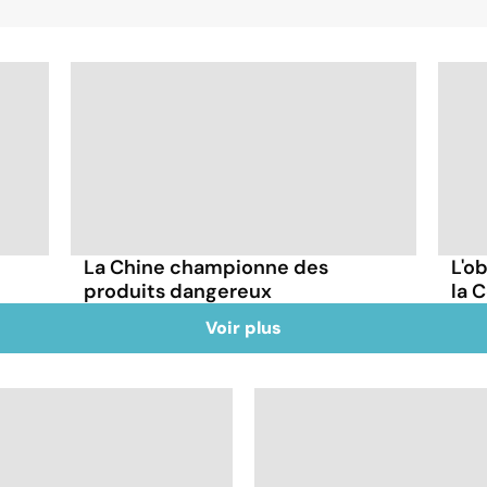
La Chine championne des
L'o
produits dangereux
la 
Voir plus