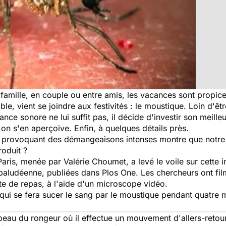
 famille, en couple ou entre amis, les vacances sont propice
ble, vient se joindre aux festivités : le moustique. Loin d'êtr
e sonore ne lui suffit pas, il décide d'investir son meilleu
'on s'en aperçoive. Enfin, à quelques détails près.
es provoquant des démangeaisons intenses montre que notre p
roduit ?
Paris, menée par Valérie Choumet, a levé le voile sur cette 
ipaludéenne, publiées dans
Plos One
. Les chercheurs ont fi
e de repas, à l'aide d'un microscope vidéo.
 qui se fera sucer le sang par le moustique pendant quatre 
peau du rongeur où il effectue un mouvement d'allers-retour