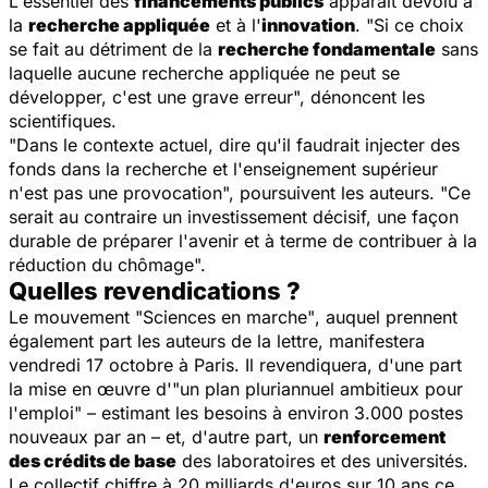
L'essentiel des
financements publics
apparaît dévolu à
la
recherche appliquée
et à l'
innovation
. "Si ce choix
se fait au détriment de la
recherche fondamentale
sans
laquelle aucune recherche appliquée ne peut se
développer, c'est une grave erreur", dénoncent les
scientifiques.
"Dans le contexte actuel, dire qu'il faudrait injecter des
fonds dans la recherche et l'enseignement supérieur
n'est pas une provocation", poursuivent les auteurs. "Ce
serait au contraire un investissement décisif, une façon
durable de préparer l'avenir et à terme de contribuer à la
réduction du chômage".
Quelles revendications ?
Le mouvement
"Sciences en marche"
, auquel prennent
également part les auteurs de la lettre, manifestera
vendredi 17 octobre à Paris. Il revendiquera, d'une part
la mise en œuvre d'"un plan pluriannuel ambitieux pour
l'emploi" – estimant les besoins à environ 3.000 postes
nouveaux par an – et, d'autre part, un
renforcement
des crédits de base
des laboratoires et des universités.
Le collectif chiffre à 20 milliards d'euros sur 10 ans ce