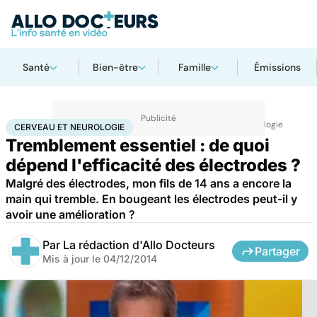
Santé
Bien-être
Famille
Émissions
Accueil
Santé
Maladies
Maladies neurologiques
Cerveau et neurologie
CERVEAU ET NEUROLOGIE
Tremblement essentiel : de quoi
dépend l'efficacité des électrodes ?
Malgré des électrodes, mon fils de 14 ans a encore la
main qui tremble. En bougeant les électrodes peut-il y
avoir une amélioration ?
Par
La rédaction d'Allo Docteurs
Partager
Mis à jour le
04/12/2014