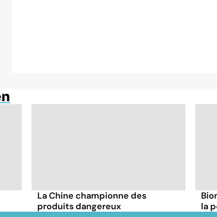
en
La Chine championne des
Bio
produits dangereux
la 