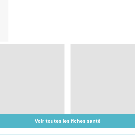
Voir toutes les fiches santé
Don de gamètes : le
Médecine de
pour et le contre
proximité : quel