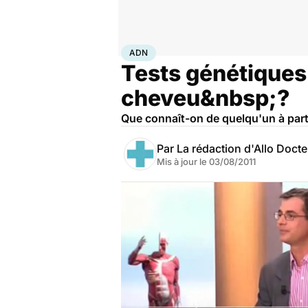
Accueil
Santé
Maladies
ADN
ADN
Tests génétiques 
cheveu&nbsp;?
Que connaît-on de quelqu'un à part
Par
La rédaction d'Allo Doct
Mis à jour le
03/08/2011