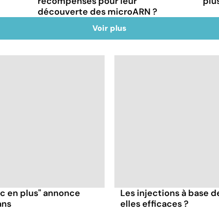
récompensés pour leur
plu
découverte des microARN ?
Voir plus
ruc en plus" annonce
Les injections à base
ans
elles efficaces ?