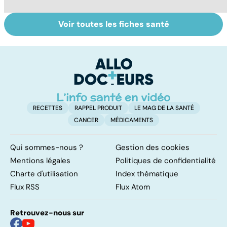
Voir toutes les fiches santé
Comment tenir
Le saturnisme :
Fa
ses bonnes
une intoxication
do
résolutions
au plomb
fa
RECETTES
RAPPEL PRODUIT
LE MAG DE LA SANTÉ
CANCER
MÉDICAMENTS
Qui sommes-nous ?
Gestion des cookies
Mentions légales
Politiques de confidentialité
Charte d'utilisation
Index thématique
Flux RSS
Flux Atom
Retrouvez-nous sur