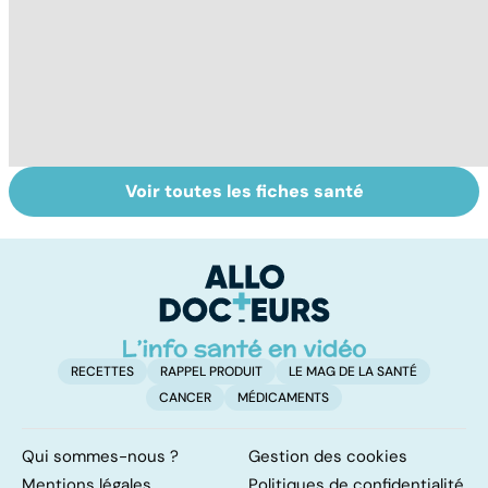
Voir toutes les fiches santé
Comment tenir
BPCO, la
L
ses bonnes
bronchite du
q
résolutions
fumeur
v
a
!
RECETTES
RAPPEL PRODUIT
LE MAG DE LA SANTÉ
CANCER
MÉDICAMENTS
Qui sommes-nous ?
Gestion des cookies
Mentions légales
Politiques de confidentialité