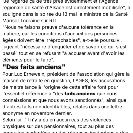
"Je regarde ça de très près évidemment et l'Agence
régionale de santé d'Alsace est directement mobilisée", a
souligné dans la soirée du 13 mai la ministre de la Santé
Marisol Touraine sur RTL.
"Nous ne faisons preuve d'aucune tolérance en la
matière, car les conditions d'accueil des personnes
âgées doivent être irréprochables", a-t-elle poursuivi,
jugeant "nécessaire d'enquêter et de savoir ce qui s'est
passé" tout en se refusant "à accuser avant d'avoir les
éléments pour le faire".
"Des faits anciens"
Pour Luc Ernewein, président de l'association qui gère la
maison de retraite en question, l'AGES, les accusations
de maltraitance à l'origine de cette affaire font pour
l'essentiel référence à "des
faits anciens
que nous
connaissions et que nous avons sanctionnés", ainsi que
d'autres faits non identifiables, relatés dans une lettre
anonyme en novembre dernier.
Selon lui, "il n'y a eu en aucun cas des violences
physiques sur des pensionnaires, tout au plus des
conduites inadaptées ou des réponses inadaptées à des