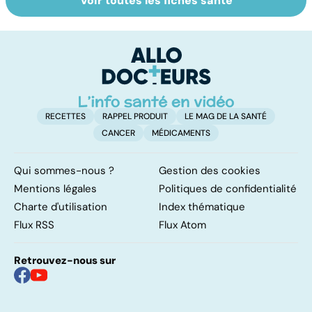
Voir toutes les fiches santé
Faire du sport à
Don de gamètes :
Me
domicile, c'est
le pour et le
d
facile !
contre d'une
e
levée de
l'anonymat
RECETTES
RAPPEL PRODUIT
LE MAG DE LA SANTÉ
CANCER
MÉDICAMENTS
Qui sommes-nous ?
Gestion des cookies
Mentions légales
Politiques de confidentialité
Charte d'utilisation
Index thématique
Flux RSS
Flux Atom
Retrouvez-nous sur