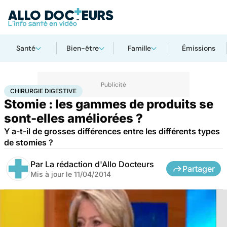
Santé
Bien-être
Famille
Émissions
Accueil
Santé
Maladies
Chirurgie digestive
CHIRURGIE DIGESTIVE
Stomie : les gammes de produits se
sont-elles améliorées ?
Y a-t-il de grosses différences entre les différents types
de stomies ?
Par
La rédaction d'Allo Docteurs
Partager
Mis à jour le
11/04/2014