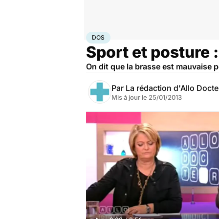
Accueil
Bien-être
Sport santé
Dos
DOS
Sport et posture 
On dit que la brasse est mauvaise p
Par
La rédaction d'Allo Doct
Mis à jour le
25/01/2013