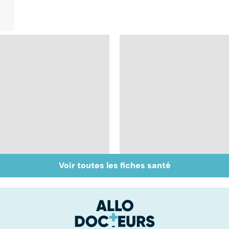
Voir toutes les fiches santé
Muscler ses abdos
Crampes, déchirures,
pour retrouver un
élongations... : quand
ventre plat
le muscle fait mal