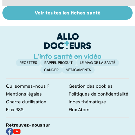
Voir toutes les fiches santé
Faire du sport à
Don de gamètes :
M
domicile, c'est
le pour et le
pr
facile !
contre d'une
av
levée de
l'anonymat
RECETTES
RAPPEL PRODUIT
LE MAG DE LA SANTÉ
CANCER
MÉDICAMENTS
Qui sommes-nous ?
Gestion des cookies
Mentions légales
Politiques de confidentialité
Charte d'utilisation
Index thématique
Flux RSS
Flux Atom
Retrouvez-nous sur