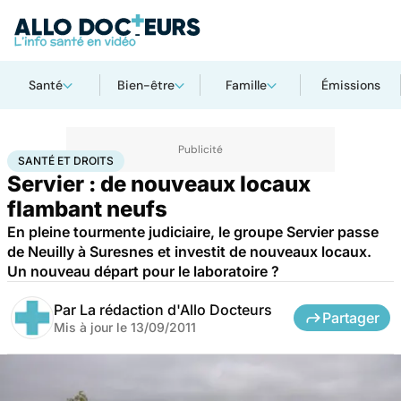
Santé
Bien-être
Famille
Émissions
Accueil
Santé
Société
Santé et droits
SANTÉ ET DROITS
Servier : de nouveaux locaux
flambant neufs
En pleine tourmente judiciaire, le groupe Servier passe
de Neuilly à Suresnes et investit de nouveaux locaux.
Un nouveau départ pour le laboratoire ?
Par
La rédaction d'Allo Docteurs
Partager
Mis à jour le
13/09/2011