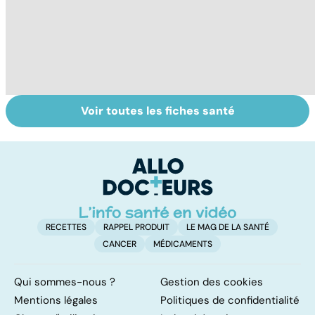
Voir toutes les fiches santé
Faire du sport à
Don de gamètes :
M
domicile, c'est
le pour et le
pr
facile !
contre d'une
av
levée de
l'anonymat
RECETTES
RAPPEL PRODUIT
LE MAG DE LA SANTÉ
CANCER
MÉDICAMENTS
Qui sommes-nous ?
Gestion des cookies
Mentions légales
Politiques de confidentialité