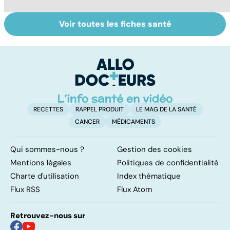
Voir toutes les fiches santé
Bien dormir,
Faire du sport à
D
mais... sans
domicile, c'est
le
médicaments !
facile !
c
l
l
RECETTES
RAPPEL PRODUIT
LE MAG DE LA SANTÉ
CANCER
MÉDICAMENTS
Qui sommes-nous ?
Gestion des cookies
Mentions légales
Politiques de confidentialité
Charte d'utilisation
Index thématique
Flux RSS
Flux Atom
Retrouvez-nous sur