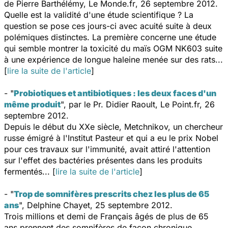
de Pierre Barthélémy,
Le Monde.fr
, 26 septembre 2012.
Quelle est la validité d'une étude scientifique ? La
question se pose ces jours-ci avec acuité suite à deux
polémiques distinctes. La première concerne une étude
qui semble montrer la toxicité du maïs OGM NK603 suite
à une expérience de longue haleine menée sur des rats...
[
lire la suite de l'article
]
- "
Probiotiques et antibiotiques : les deux faces d'un
même produit
", par le Pr. Didier Raoult, Le Point.fr, 26
septembre 2012.
Depuis le début du XXe siècle, Metchnikov, un chercheur
russe émigré à l'Institut Pasteur et qui a eu le prix Nobel
pour ces travaux sur l'immunité, avait attiré l'attention
sur l'effet des bactéries présentes dans les produits
fermentés... [
lire la suite de l'article
]
- "
Trop de somnifères prescrits chez les plus de 65
ans
", Delphine Chayet, 25 septembre 2012.
Trois millions et demi de Français âgés de plus de 65
ans prennent des somnifères de façon chronique,