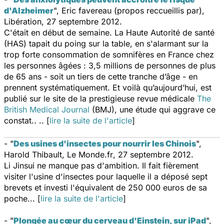
d'Alzheimer
", Eric favereau (propos reccueillis par),
Libération
, 27 septembre 2012.
C'était en début de semaine. La Haute Autorité de santé
(HAS) tapait du poing sur la table, en s'alarmant sur la
trop forte consommation de somnifères en France chez
les personnes âgées : 3,5 millions de personnes de plus
de 65 ans - soit un tiers de cette tranche d’âge - en
prennent systématiquement. Et voilà qu’aujourd’hui, est
publié sur le site de la prestigieuse revue médicale
The
British Medical Journal
(BMJ), une étude qui aggrave ce
constat.. .. [
lire la suite de l'article
]
- "
Des usines d'insectes pour nourrir les Chinois
",
Harold Thibault,
Le Monde.fr
, 27 septembre 2012.
Li Jinsui ne manque pas d'ambition. Il fait fièrement
visiter l'usine d'insectes pour laquelle il a déposé sept
brevets et investi l'équivalent de 250 000 euros de sa
poche... [
lire la suite de l'article
]
- "
Plongée au cœur du cerveau d'Einstein, sur iPad
",