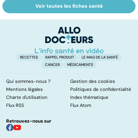
Voir toutes les fiches santé
Faire du sport à
Don de gamètes :
M
domicile, c'est
le pour et le
pr
facile !
contre d'une
av
levée de
l'anonymat
RECETTES
RAPPEL PRODUIT
LE MAG DE LA SANTÉ
CANCER
MÉDICAMENTS
Qui sommes-nous ?
Gestion des cookies
Mentions légales
Politiques de confidentialité
Charte d'utilisation
Index thématique
Flux RSS
Flux Atom
Retrouvez-nous sur