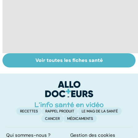
Voir toutes les fiches santé
Comment tenir
Régimes
Al
ses bonnes
végétarien,
m
résolutions
végétalien : quels
t
bénéfices pour la
p
santé ?
RECETTES
RAPPEL PRODUIT
LE MAG DE LA SANTÉ
CANCER
MÉDICAMENTS
Qui sommes-nous ?
Gestion des cookies