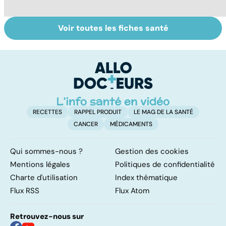
Voir toutes les fiches santé
Tout savoir sur
Inflammation des
Su
les infections
amygdales : que
le
pulmonaires
faire en cas
l'
d'angine ?
RECETTES
RAPPEL PRODUIT
LE MAG DE LA SANTÉ
CANCER
MÉDICAMENTS
Qui sommes-nous ?
Gestion des cookies
Mentions légales
Politiques de confidentialité
Charte d'utilisation
Index thématique
Flux RSS
Flux Atom
Retrouvez-nous sur