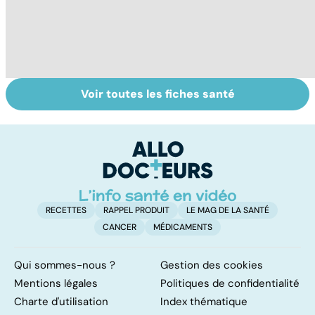
Voir toutes les fiches santé
Tout savoir sur le
Staphylocoque
La
cerveau
doré : une
m
bactérie sous
surveillance
RECETTES
RAPPEL PRODUIT
LE MAG DE LA SANTÉ
CANCER
MÉDICAMENTS
Qui sommes-nous ?
Gestion des cookies
Mentions légales
Politiques de confidentialité
Charte d'utilisation
Index thématique