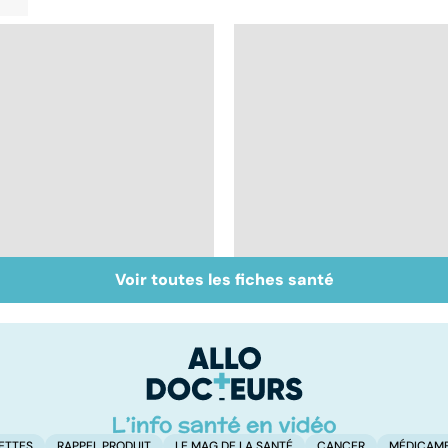
Voir toutes les fiches santé
Faire du sport à
Vivre après un
domicile, c'est facile !
cancer
ETTES
RAPPEL PRODUIT
LE MAG DE LA SANTÉ
CANCER
MÉDICAM