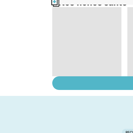
Nos fiches santé
Violences sexuelles :
comment s'en
remettre ?
REC