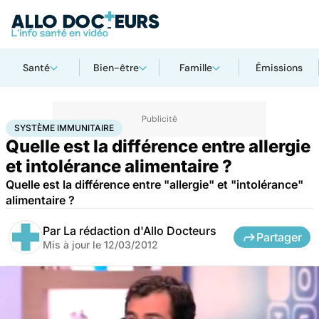
Santé
Bien-être
Famille
Émissions
Accueil
Santé
Maladies
Système immunitaire
SYSTÈME IMMUNITAIRE
Quelle est la différence entre allergie
et intolérance alimentaire ?
Quelle est la différence entre "allergie" et "intolérance"
alimentaire ?
Par
La rédaction d'Allo Docteurs
Partager
Mis à jour le
12/03/2012