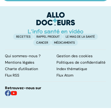
les infections
amygdales : que
le
pulmonaires
faire en cas
l'
d'angine ?
RECETTES
RAPPEL PRODUIT
LE MAG DE LA SANTÉ
CANCER
MÉDICAMENTS
Qui sommes-nous ?
Gestion des cookies
Mentions légales
Politiques de confidentialité
Charte d'utilisation
Index thématique
Flux RSS
Flux Atom
Retrouvez-nous sur