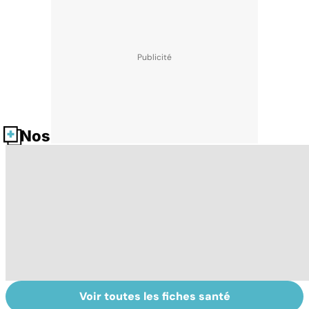
Nos fiches santé
Voir toutes les fiches santé
Tout savoir sur
Inflammation des
Su