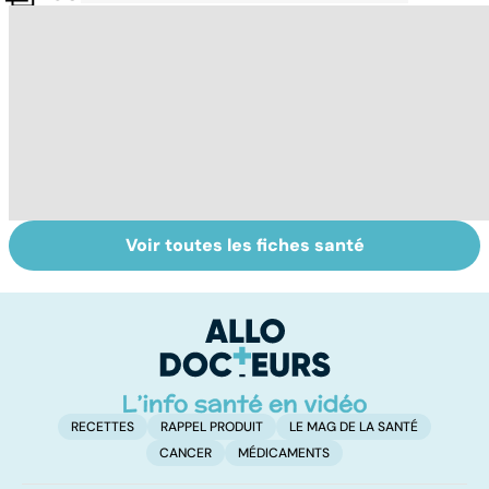
Voir toutes les fiches santé
Dérèglement
Tout savoir sur
I
hormonal : et si
les infections
a
c'était les
pulmonaires
fa
surrénales ?
d'
RECETTES
RAPPEL PRODUIT
LE MAG DE LA SANTÉ
CANCER
MÉDICAMENTS