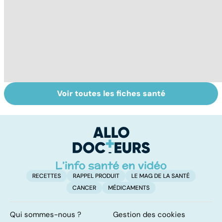
Voir toutes les fiches santé
Dérèglement
Tout savoir sur
I
hormonal : et si
les infections
a
c'était les
pulmonaires
fa
surrénales ?
d'
RECETTES
RAPPEL PRODUIT
LE MAG DE LA SANTÉ
CANCER
MÉDICAMENTS
Qui sommes-nous ?
Gestion des cookies