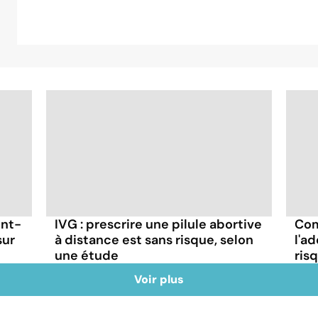
ont-
IVG : prescrire une pilule abortive
Com
sur
à distance est sans risque, selon
l'a
une étude
ris
Voir plus