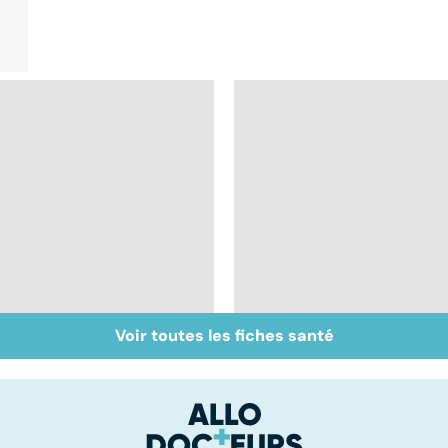
Voir toutes les fiches santé
Les méthodes qui
Les solutions pour en
fonctionnent
finir avec la cigarette
vraiment pour arrêter
de fumer !