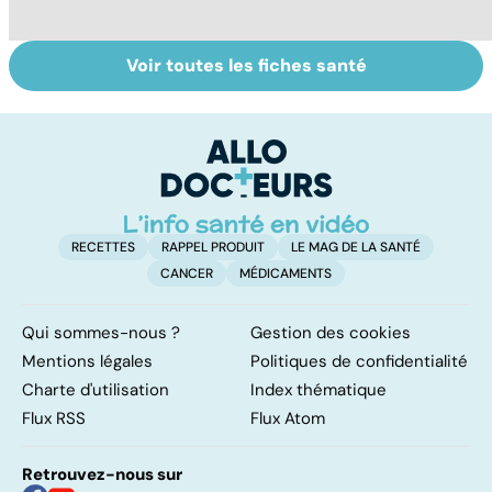
Voir toutes les fiches santé
Faire du sport à
Don de gamètes :
M
domicile, c'est
le pour et le
pr
facile !
contre d'une
av
levée de
l'anonymat
RECETTES
RAPPEL PRODUIT
LE MAG DE LA SANTÉ
CANCER
MÉDICAMENTS
Qui sommes-nous ?
Gestion des cookies
Mentions légales
Politiques de confidentialité
Charte d'utilisation
Index thématique
Flux RSS
Flux Atom
Retrouvez-nous sur