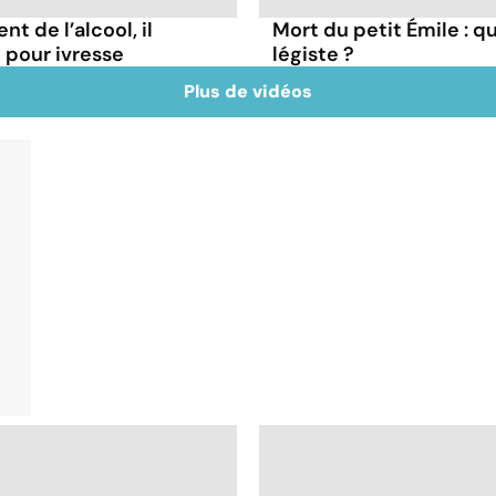
t de l’alcool, il
Mort du petit Émile : q
pour ivresse
légiste ?
Plus de vidéos