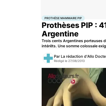
Accueil
Santé
Société
Justice
Prothèse mammaire
PROTHÈSE MAMMAIRE PIP
Prothèses PIP : 4
Argentine
Trois cents Argentines porteuses 
intérêts. Une somme colossale exigé
Par
La rédaction d'Allo Doct
Rédigé le
27/08/2013