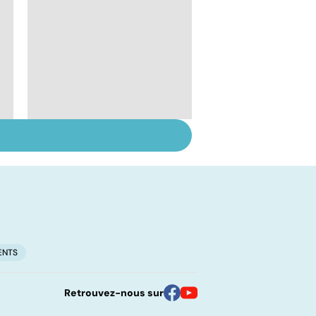
Médecine de
proximité : quel
avenir ?
ENTS
Retrouvez-nous sur