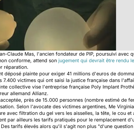
ean-Claude Mas, l'ancien fondateur de PIP, poursuivi avec 
l non conforme, attend son
jugement qui devrait être rendu 
r réparation.
nt déposé plainte pour exiger 41 millions d'euros de dommag
es 7.400 victimes qui ont saisi la justice française dans l'af
te collective vise l'entreprise française Poly Implant Proth
reur allemand Allianz.
est acceptée, près de 15.000 personnes (nombre estimé de 
sation. Selon l'avocate des victimes argentines, Me Virgini
avec filtration du gel vers les aisselles, la tête, le cou et
tent par ailleurs les tarifs pratiqués pour le remplacement 
Des tarifs élevés alors qu'il s'agit non plus "d'une questi