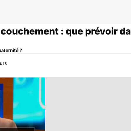
ment
ccouchement : que prévoir da
maternité ?
eurs