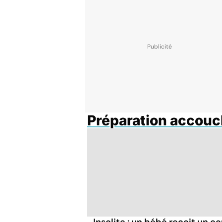
Préparation accou
Insolite : un bébé reçoit un c