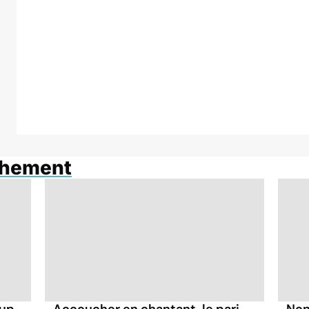
chement
oup
Accoucher en chantant, le pari
Non,