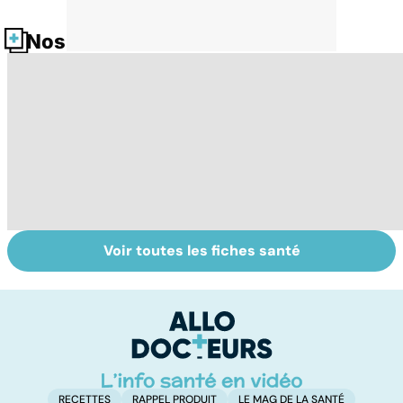
Nos fiches santé
Voir toutes les fiches santé
Anesthésie
Faire du sport à
D
générale : mieux
domicile, c'est
le
comprendre
facile !
c
pour ne pas en
l
avoir peur
l
RECETTES
RAPPEL PRODUIT
LE MAG DE LA SANTÉ