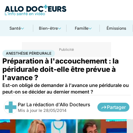
Santé
Bien-être
Famille
Émissions
Accueil
Famille
Grossesse
Anesthésie péridurale
ANESTHÉSIE PÉRIDURALE
Préparation à l'accouchement : la
péridurale doit-elle être prévue à
l'avance ?
Est-on obligé de demander à l'avance une péridurale ou
peut-on se décider au dernier moment ?
Par
La rédaction d'Allo Docteurs
Partager
Mis à jour le
28/05/2014