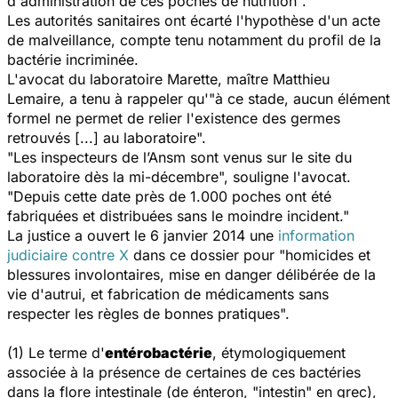
d'administration de ces poches de nutrition".
Les autorités sanitaires ont écarté l'hypothèse d'un acte
de malveillance, compte tenu notamment du profil de la
bactérie incriminée.
L'avocat du laboratoire Marette, maître Matthieu
Lemaire, a tenu à rappeler qu'"à ce stade, aucun élément
formel ne permet de relier l'existence des germes
retrouvés [...] au laboratoire".
"Les inspecteurs de l’Ansm sont venus sur le site du
laboratoire dès la mi-décembre", souligne l'avocat.
"Depuis cette date près de 1.000 poches ont été
fabriquées et distribuées sans le moindre incident."
La justice a ouvert le 6 janvier 2014 une
information
judiciaire contre X
dans ce dossier pour "homicides et
blessures involontaires, mise en danger délibérée de la
vie d'autrui, et fabrication de médicaments sans
respecter les règles de bonnes pratiques".
(1) Le terme d'
entérobactérie
, étymologiquement
associée à la présence de certaines de ces bactéries
dans la flore intestinale (de
énteron
, "intestin" en grec),