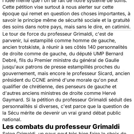
l'idée même que l'on se fait de notre système de soins.
Cette pétition vise surtout à nous alerter sur cette
époque qui remet en question des choses importantes, à
savoir le principe même de sécurité sociale et la gratuité
des soins dans notre pays, mais sans le dire, en catimini.
Le tour de force du professeur Grimaldi, c'est de
parvenir, lui estampillé comme homme de gauche,
ancien trotskiste, à réunir à ses côtés 140 personnalités
de droite comme de gauche, du député UMP Bernard
Debré, fils du Premier ministre du général de Gaulle
jusqu'aux patrons de presse estampillés proches du
gouvernement, mais encore le professeur Sicard, ancien
président du CCNE animé d'une morale qu'on peut
qualifier de chrétienne, des penseurs de gauche et
d'autres anciens ministres de droite comme Hervé
Gaymard. Si la pétition du professeur Grimaldi séduit des
personnalités si diverses, c'est parce que la question de
la Sécu mérite de devenir un vrai grand débat public
national.
Les combats du professeur Grimaldi
Selon Grimaldi, un pays peut très bien faire le choix de