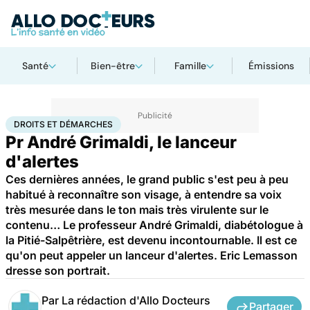
Santé
Bien-être
Famille
Émissions
Accueil
Santé
Société
Droits et démarches
DROITS ET DÉMARCHES
Pr André Grimaldi, le lanceur
d'alertes
Ces dernières années, le grand public s'est peu à peu
habitué à reconnaître son visage, à entendre sa voix
très mesurée dans le ton mais très virulente sur le
contenu… Le professeur André Grimaldi, diabétologue à
la Pitié-Salpêtrière, est devenu incontournable. Il est ce
qu'on peut appeler un lanceur d'alertes. Eric Lemasson
dresse son portrait.
Par
La rédaction d'Allo Docteurs
Partager