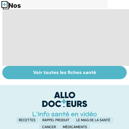
Nos fiches santé
Voir toutes les fiches santé
Mediator® : les
Mediator® : le
C
cardiologues en
scandale
e
première ligne
sanitaire
l
RECETTES
RAPPEL PRODUIT
LE MAG DE LA SANTÉ
CANCER
MÉDICAMENTS