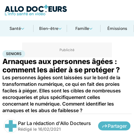
Santé
Bien-être
Famille
Émissions
Accueil
Santé
Maladies
Seniors
SENIORS
Arnaques aux personnes âgées :
comment les aider à se protéger ?
Les personnes âgées sont laissées sur le bord de la
transformation numérique, ce qui en fait des proies
faciles à piéger. Elles sont les cibles de nombreuses
escroqueries et plus spécifiquement celles
concernant le numérique. Comment identifier les
arnaques et les abus de faiblesse ?
Par
La rédaction d'Allo Docteurs
Partager
Rédigé le
16/02/2021