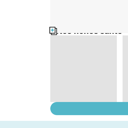
Nos fiches santé
Sexualité, infertilité
et PMA, des liens
étroits