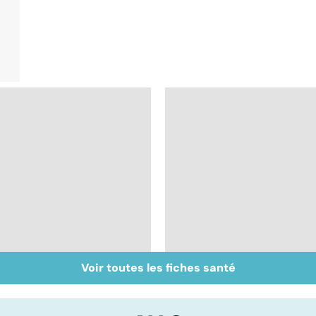
Voir toutes les fiches santé
Le sperme : son
Faire du sport à
odeur, sa couleur, sa
domicile, c'est facile 
composition...