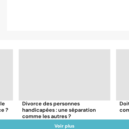
le
Divorce des personnes
Doi
ce ?
handicapées : une séparation
com
comme les autres ?
Voir plus