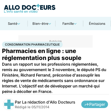
Santé
Bien-être
Famille
Émissions
Accueil
Santé
Consommation pharmaceutique
CONSOMMATION PHARMACEUTIQUE
Pharmacies en ligne : une
réglementation plus souple
Dans un rapport sur les professions réglementées,
remis au gouvernement le 3 novembre, le député PS du
Finistère, Richard Ferrand, préconise d'assouplir les
règles de vente de médicaments sans ordonnance sur
Internet. L'objectif est de développer un marché qui
peine à décoller en France.
Par
La rédaction d'Allo Docteurs
Partager
Rédigé le
05/11/2014