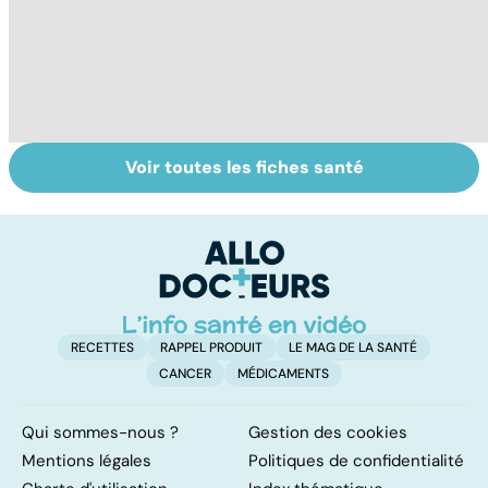
Voir toutes les fiches santé
Faire du sport à
Don de gamètes :
M
domicile, c'est
le pour et le
pr
facile !
contre d'une
av
levée de
l'anonymat
RECETTES
RAPPEL PRODUIT
LE MAG DE LA SANTÉ
CANCER
MÉDICAMENTS
Qui sommes-nous ?
Gestion des cookies
Mentions légales
Politiques de confidentialité