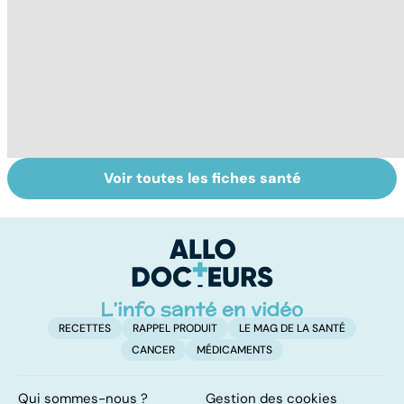
Voir toutes les fiches santé
Maladie de
Jambes lourdes :
E
Raynaud : une
un symptôme à
p
hypersensibilité
ne pas prendre à
ca
au froid
la légère
l'
p
RECETTES
RAPPEL PRODUIT
LE MAG DE LA SANTÉ
CANCER
MÉDICAMENTS
Qui sommes-nous ?
Gestion des cookies