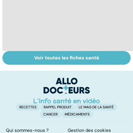
Voir toutes les fiches santé
Pathologies de la
Faire du sport à
D
bouche : quelles
domicile, c'est
le
solutions ?
facile !
c
l
l
RECETTES
RAPPEL PRODUIT
LE MAG DE LA SANTÉ
CANCER
MÉDICAMENTS
Qui sommes-nous ?
Gestion des cookies