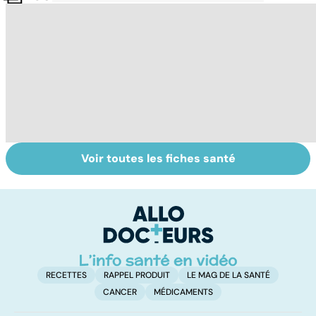
Voir toutes les fiches santé
Aphtes : les
Tout savoir sur
I
ulcères de la
les infections
a
bouche
pulmonaires
fa
d'
RECETTES
RAPPEL PRODUIT
LE MAG DE LA SANTÉ
CANCER
MÉDICAMENTS