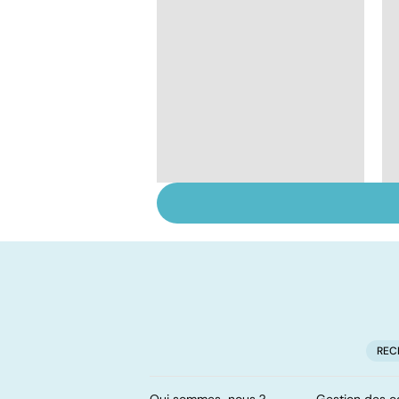
Violences sexuelles :
comment s'en
remettre ?
REC
Qui sommes-nous ?
Gestion des c