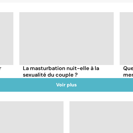
r
La masturbation nuit-elle à la
Que
sexualité du couple ?
mens
Voir plus