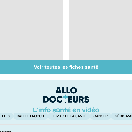
Voir toutes les fiches santé
Bien vivre la
Sexualité, infertilité
ménopause
et PMA, des liens
étroits
ETTES
RAPPEL PRODUIT
LE MAG DE LA SANTÉ
CANCER
MÉDICAM
ookies