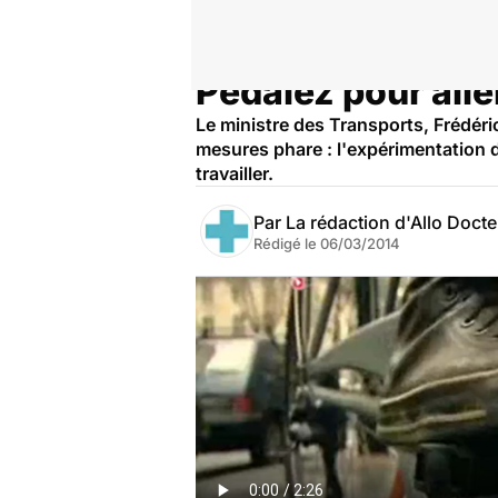
Pédalez pour alle
Accueil
Bien-être
Sport santé
Le ministre des Transports, Frédéric
mesures phare : l'expérimentation d'
travailler.
Par
La rédaction d'Allo Doct
Rédigé le
06/03/2014