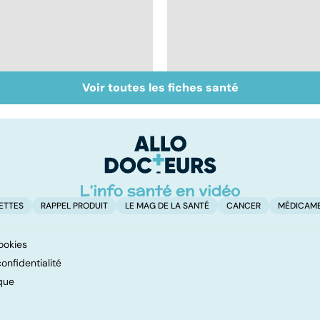
Voir toutes les fiches santé
Inflammation des
Suicide : prévenir le
amygdales : que faire
passage à l'acte
en cas d'angine ?
ETTES
RAPPEL PRODUIT
LE MAG DE LA SANTÉ
CANCER
MÉDICAM
ookies
onfidentialité
que