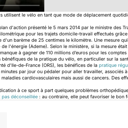
s utilisent le vélo en tant que mode de déplacement quotidie
lan d'action présenté le 5 mars 2014 par le ministre des Tra
ilométrique pour les trajets domicile-travail effectués grâc
ase d'un barème de 25 centimes le kilomètre. Une mesure qui
e de l'énergie (Ademe). Selon le ministère, si la mesure éta
 un manque à gagner de 110 millions d’euros pour les compte
bénéfiques de la pratique du vélo, en particulier sur la san
nté d'Ile-de-France (ORS), les bénéfices de la
pratique régu
minutes par jour ou pédaler pour aller travailler, associés à
 maladies cardiovasculaires mais aussi de cancers. Des eff
ndication à ce sport à part quelques problèmes orthopédiq
t pas déconseillée
: au contraire, elle peut favoriser le bon 