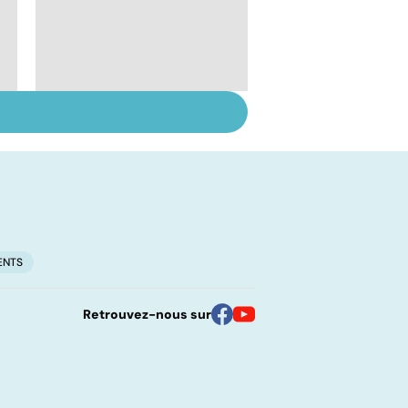
Le lupus, une maladie
complexe
ENTS
Retrouvez-nous sur