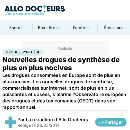
Santé
Bien-être
Famille
Émissions
Accueil
Santé
Maladies
Drogues et addictions
Drogue synthèse
DROGUE SYNTHÈSE
Nouvelles drogues de synthèse de
plus en plus nocives
Les drogues consommées en Europe sont de plus en
plus nocives. Les nouvelles drogues de synthèse,
commercialisées sur Internet, sont de plus en plus
puissantes et dosées, s'alarme l'Observatoire européen
des drogues et des toxicomanies (OEDT) dans son
rapport annuel.
Par
La rédaction d'Allo Docteurs
Partager
Rédigé le
28/05/2014