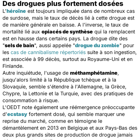
Des drogues plus fortement dosées
L'
héroïne
est toujours impliquée dans de nombreux cas
de surdose, mais le taux de décès lié à cette drogue est
de manière générale en baisse. A l'inverse, le taux de
mortalité lié aux
opiacés de synthèse
qui la remplacent
est en hausse dans certains pays. La drogue dite des
"
sels de bain
", aussi appelée "
drogue du zombie
" pour
les
cas de cannibalisme répertoriés
suite à son ingestion,
est associée à 99 décès, surtout au Royaume-Uni et en
Finlande.
Autre inquiétude, l'usage de
méthamphétamine
,
jusqu'alors limité à la République tchèque et à la
Slovaquie, semble s'étendre à l'Allemagne, la Grèce,
Chypre, la Lettonie et la Turquie, avec des pratiques de
consommation à risque.
L'OEDT note également une réémergence préoccupante
d'
ecstasy
fortement dosé, qui semble marquer une
reprise du marché, comme en témoigne le
démantèlement en 2013 en Belgique et aux Pays-Bas des
deux plus grands sites de production de drogue jamais