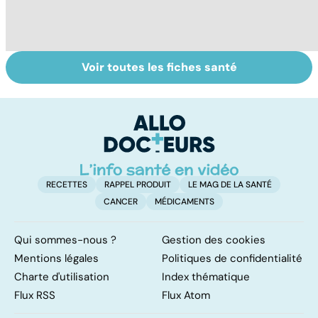
Voir toutes les fiches santé
Faire du sport à
Don de gamètes :
M
domicile, c'est
le pour et le
pr
facile !
contre d'une
av
levée de
l'anonymat
RECETTES
RAPPEL PRODUIT
LE MAG DE LA SANTÉ
CANCER
MÉDICAMENTS
Qui sommes-nous ?
Gestion des cookies
Mentions légales
Politiques de confidentialité
Charte d'utilisation
Index thématique
Flux RSS
Flux Atom