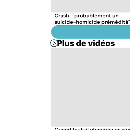
Crash : ''probablement un
suicide-homicide prémédité''
Plus de vidéos
Quand faut-il changer ses se