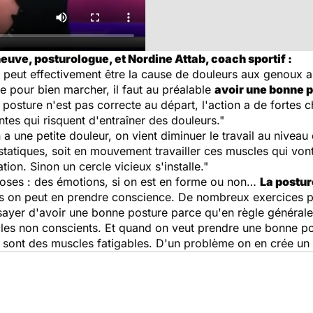
euve, posturologue, et Nordine Attab, coach sportif :
 peut effectivement être la cause de douleurs aux genoux a
 pour bien marcher, il faut au préalable
avoir une bonne 
la posture n'est pas correcte au départ, l'action a de fortes
intes qui risquent d'entraîner des douleurs."
 a une petite douleur, on vient diminuer le travail au nivea
s statiques, soit en mouvement travailler ces muscles qui von
tion. Sinon un cercle vicieux s'installe."
hoses : des émotions, si on est en forme ou non…
La postur
ais on peut en prendre conscience. De nombreux exercices 
ssayer d'avoir une bonne posture parce qu'en règle général
es non conscients. Et quand on veut prendre une bonne post
i sont des muscles fatigables. D'un problème on en crée un