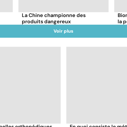
La Chine championne des
Bio
produits dangereux
la 
Voir plus
melles orthopédiques
En quoi consiste le mé