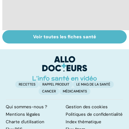
Voir toutes les fiches santé
Narcolepsie : des
Maladie de
To
crises de
Huntington : une
c
sommeil
affection
involontaires
neurologique
incurable
RECETTES
RAPPEL PRODUIT
LE MAG DE LA SANTÉ
CANCER
MÉDICAMENTS
Qui sommes-nous ?
Gestion des cookies
Mentions légales
Politiques de confidentialité
Charte d'utilisation
Index thématique