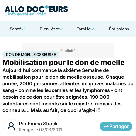
Santé
Bien-être
Famille
Émissions
Accueil
Santé
Don de moelle osseusse
DON DE MOELLE OSSEUSSE
Mobilisation pour le don de moelle
Aujourd'hui commence la sixième Semaine de
mobilisation pour le don de moelle osseuse. Chaque
année, 2000 personnes atteintes de graves maladies du
sang - comme les leucémies et les lymphomes - ont
besoin de ce don pour être soignées. 190 000
volontaires sont inscrits sur le registre français des
donneurs… Mais au fait, de quoi s'agit-il ?
Par
Emma Strack
Partager
Rédigé le
07/03/2011