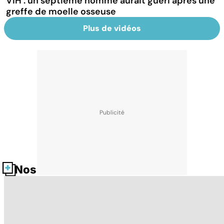
VIH : un septième homme aurait guéri après une
greffe de moelle osseuse
Plus de vidéos
Nos fiches santé