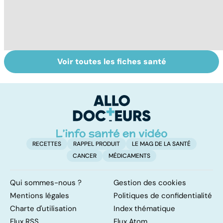
Voir toutes les fiches santé
Donner son corps
La greffe, du
Gr
à la science
prélèvement à la
c
transplantation
le
RECETTES
RAPPEL PRODUIT
LE MAG DE LA SANTÉ
CANCER
MÉDICAMENTS
Qui sommes-nous ?
Gestion des cookies
Mentions légales
Politiques de confidentialité
Charte d'utilisation
Index thématique
Flux RSS
Flux Atom