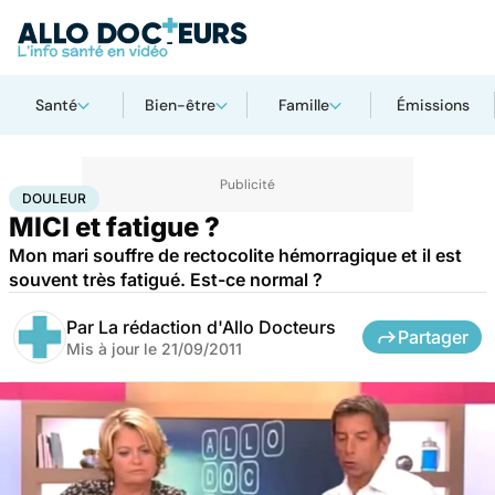
Santé
Bien-être
Famille
Émissions
Accueil
Santé
Maladies
Douleur
DOULEUR
MICI et fatigue ?
Mon mari souffre de rectocolite hémorragique et il est
souvent très fatigué. Est-ce normal ?
Par
La rédaction d'Allo Docteurs
Partager
Mis à jour le
21/09/2011