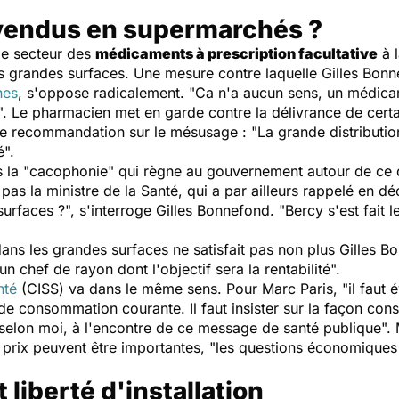
endus en supermarchés ?
 le secteur des
médicaments à prescription facultative
à l
 grandes surfaces. Une mesure contre laquelle Gilles Bonne
nes
, s'oppose radicalement. "Ca n'a aucun sens, un médica
". Le pharmacien met en garde contre la délivrance de cer
cune recommandation sur le mésusage : "La grande distributi
é".
s la "cacophonie" qui règne au gouvernement autour de ce d
et pas la ministre de la Santé, qui a par ailleurs rappelé en 
faces ?", s'interroge Gilles Bonnefond. "Bercy s'est fait l
ns les grandes surfaces ne satisfait pas non plus Gilles Bo
n chef de rayon dont l'objectif sera la rentabilité".
nté
(CISS) va dans le même sens. Pour Marc Paris, "il faut évi
 consommation courante. Il faut insister sur la façon con
selon moi, à l'encontre de ce message de santé publique". 
de prix peuvent être importantes, "les questions économiques
liberté d'installation