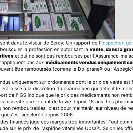
sont dans le viseur de Bercy. Un rapport de l'
Inspection gé
 bousculer la profession en autorisant la
vente, dans la gr
atives
et qui ne sont pas remboursés par l'Assurance-malad
'appliquent pas aux
médicaments vendus uniquement su
i peuvent être remboursés (comme le Doliprane® ou l'Aspégi
us uniquement sur ordonnance dont le prix de vente est fix
est laissé à la discrétion du pharmacien qui détient le mon
rapport de l'IGS indique que le prix des médicaments non re
s plus vite que le coût de la vie depuis 15 ans. Les pharmac
on remboursables, c'est pour maintenir leur niveau de rent
qui s'est accélérée depuis 2006.
e des finances juge ces marges trop importantes. Tout com
de sur le prix de l'aspirine vitaminée Upsa®. Selon les offic