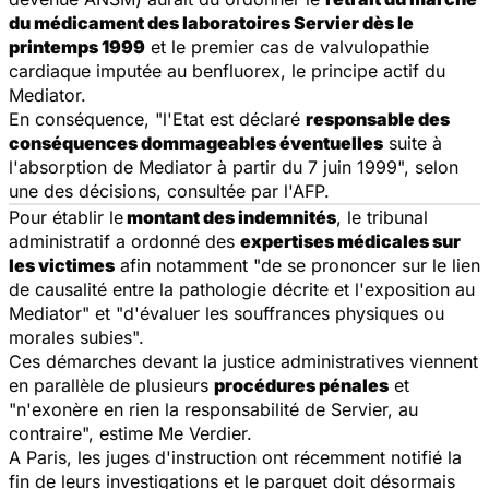
du médicament des laboratoires Servier dès le
printemps 1999
et le premier cas de valvulopathie
cardiaque imputée au benfluorex, le principe actif du
Mediator.
En conséquence, "l'Etat est déclaré
responsable des
conséquences dommageables éventuelles
suite à
l'absorption de Mediator à partir du 7 juin 1999", selon
une des décisions, consultée par l'AFP.
Pour établir le
montant des indemnités
, le tribunal
administratif a ordonné des
expertises médicales sur
les victimes
afin notamment "de se prononcer sur le lien
de causalité entre la pathologie décrite et l'exposition au
Mediator" et "d'évaluer les souffrances physiques ou
morales subies".
Ces démarches devant la justice administratives viennent
en parallèle de plusieurs
procédures pénales
et
"n'exonère en rien la responsabilité de Servier, au
contraire", estime Me Verdier.
A Paris, les juges d'instruction ont récemment notifié la
fin de leurs investigations et le parquet doit désormais