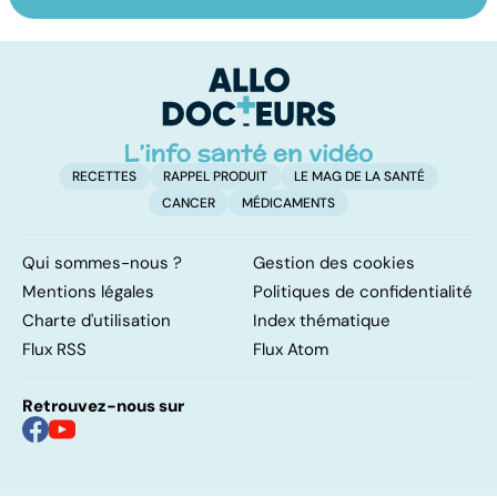
Faire du sport à
Don de gamètes :
Me
domicile, c'est
le pour et le
c
facile !
contre d'une
p
levée de
l'anonymat
RECETTES
RAPPEL PRODUIT
LE MAG DE LA SANTÉ
CANCER
MÉDICAMENTS
Qui sommes-nous ?
Gestion des cookies
Mentions légales
Politiques de confidentialité
Charte d'utilisation
Index thématique
Flux RSS
Flux Atom
Retrouvez-nous sur