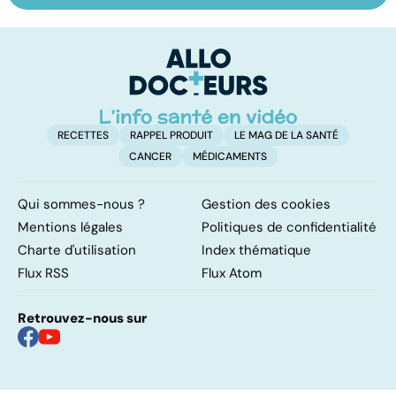
domicile, c'est
le pour et le
c
facile !
contre d'une
p
levée de
l'anonymat
RECETTES
RAPPEL PRODUIT
LE MAG DE LA SANTÉ
CANCER
MÉDICAMENTS
Qui sommes-nous ?
Gestion des cookies
Mentions légales
Politiques de confidentialité
Charte d'utilisation
Index thématique
Flux RSS
Flux Atom
Retrouvez-nous sur