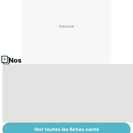
Nos fiches santé
Voir toutes les fiches santé
Faire du sport à
Don de gamètes :
Me