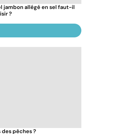
l jambon allégé en sel faut-il
sir ?
s des pêches ?