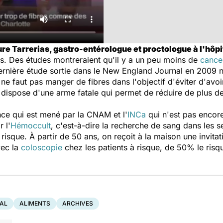
e Tarrerias, gastro-entérologue et proctologue à l'hôpi
es. Des études montreraient qu'il y a un peu moins de
cance
ernière étude sortie dans le New England Journal en 2009 n
 ne faut pas manger de fibres dans l'objectif d'éviter d'avo
n dispose d'une arme fatale qui permet de réduire de plus d
ance qui est mené par la CNAM et l'
INCa
qui n'est pas encore 
 l'
Hémoccult
, c'est-à-dire la recherche de sang dans les se
sque. À partir de 50 ans, on reçoit à la maison une invita
vec la
coloscopie
chez les patients à risque, de 50% le risq
AL
ALIMENTS
ARCHIVES