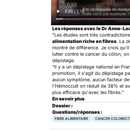
Les réponses avec le Dr Anne-Laur
"Les études sont très contradictoir
alimentation riche en fibres
. La d
montré de différence. Je crois qu'il
lutter contre le cancer du côlon, o
dépistage.
"Il y a un dépistage national en Fr
promotion, il s'agit du dépistage par
aucun symptôme, aucun facteur de ri
l'Hémoccult on réduit de 38% et a
plus efficace qu'avec les fibres."
En savoir plus
Dossier :
Questions/réponses :
FIBRE ALIMENTAIRE
CANCER COLORECT